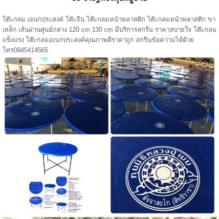
โต๊ะกลม เอนกประสงค์ โต๊ะจีน โต๊ะกลมหน้าพลาสติก โต๊ะกลมหน้าพลาสติก ขา
เหล็ก เส้นผ่านศูนย์กลาง 120 cm 130 cm มีบริการสกรีน ราคาสบายใจ โต๊ะกลม
แข็งแรง โต๊ะกลมอเนกประสงค์คุณภาพดีราคาถูก สกรีนข้อความได้ด้วย
โทร0945414565