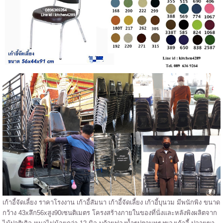
เก้าอี้จัดเลี้ยง ราคาโรงงาน เก้าอี้สัมนา เก้าอี้จัดเลี้ยง เก้าอี้บุนวม มีพนักพิง ขนาด
กว้าง 43xลึก56xสูง90เซนติเมตร โครงสร้างภายในของที่นั่งและหลังพิงผลิตจาก