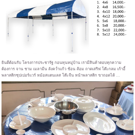
ยินดีต้อนรับ โครงการประชารัฐ กอนทุนหมู่บ้าน เรามีสินค้าตอบทุกความ
ต้องการ จาน ชาม เมลามีน ลังคว่ำแก้ว ช้อน ส้อม ถาดเสริฟ โต๊ะกลม เก้าอี้
พลาสติกซุปเปอร์แวร์ หม้อสแตนเลส โต๊ะจีน หน้าพลาสติก ขาถอดได้ …