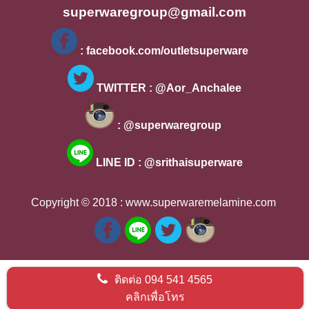
superwaregroup@gmail.com
 : facebook.com/outletsuperware 
 TWITTER : @Aor_Anchalee 
 : @superwaregroup 
LINE ID : @srithaisuperware
Copyright © 2018 : 
www.superwaremelamine.com 
ติดต่อ
094 541 4565
คลิกเพื่อโทร