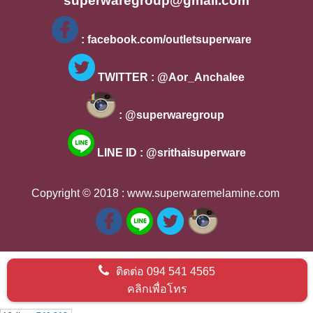
superwaregroup@gmail.com
 : facebook.com/outletsuperware 
 TWITTER : @Aor_Anchalee 
 : @superwaregroup 
LINE ID : @srithaisuperware
Copyright © 2018 : 
www.superwaremelamine.com 
ติดต่อ
094 541 4565
คลิกเพื่อโทร